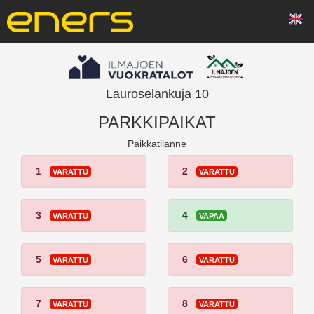
Lauroselankuja 10
PARKKIPAIKAT
Paikkatilanne
1
2
VARATTU
VARATTU
3
4
VARATTU
VAPAA
5
6
VARATTU
VARATTU
7
8
VARATTU
VARATTU