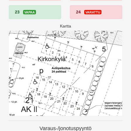
23
24
VAPAA
VARATTU
Kartta
Varaus-/jonotuspyyntö