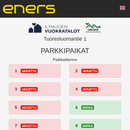
Tuoresluomantie 1
PARKKIPAIKAT
Paikkatilanne
1
2
VARATTU
VARATTU
3
4
VARATTU
VARATTU
5
6
VARATTU
VAPAA
7
8
VARATTU
VAPAA