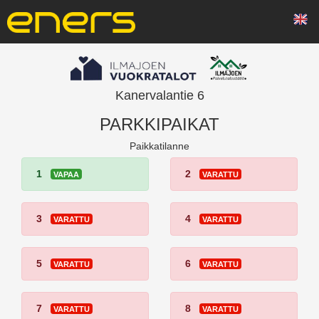
Kanervalantie 6
PARKKIPAIKAT
Paikkatilanne
1
2
VAPAA
VARATTU
3
4
VARATTU
VARATTU
5
6
VARATTU
VARATTU
7
8
VARATTU
VARATTU