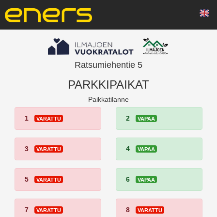
Ratsumiehentie 5
PARKKIPAIKAT
Paikkatilanne
1
2
VARATTU
VAPAA
3
4
VARATTU
VAPAA
5
6
VARATTU
VAPAA
7
8
VARATTU
VARATTU