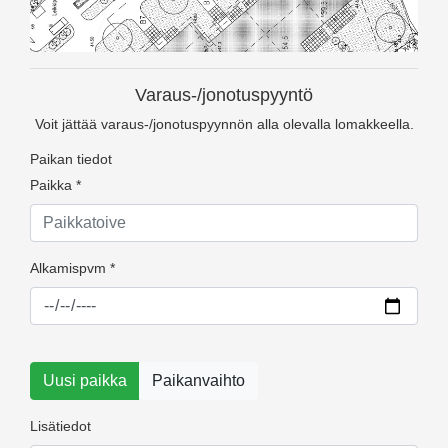
Varaus-/jonotuspyyntö
Voit jättää varaus-/jonotuspyynnön alla olevalla lomakkeella.
Paikan tiedot
Paikka *
Alkamispvm *
Uusi paikka
Paikanvaihto
Lisätiedot