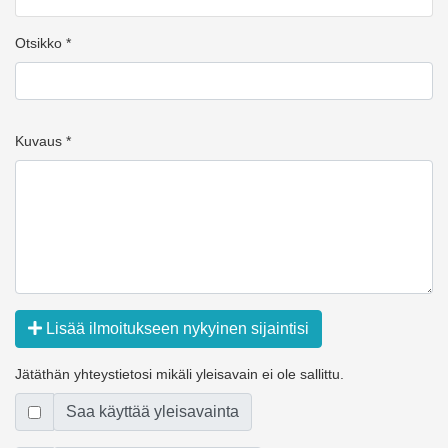
Otsikko *
Kuvaus *
Lisää ilmoitukseen nykyinen sijaintisi
Jätäthän yhteystietosi mikäli yleisavain ei ole sallittu.
Saa käyttää yleisavainta