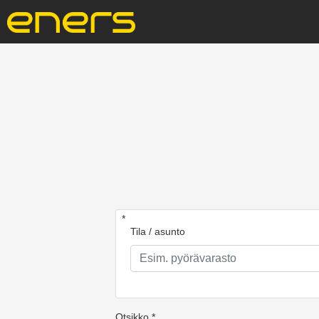
*
Tila / asunto
Otsikko *