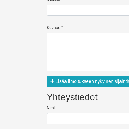
Kuvaus *
Lisää ilmoitukseen nykyinen sijainti
Yhteystiedot
Nimi