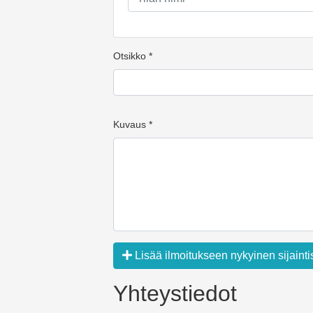
Otsikko *
Kuvaus *
Lisää ilmoitukseen nykyinen sijainti
Yhteystiedot