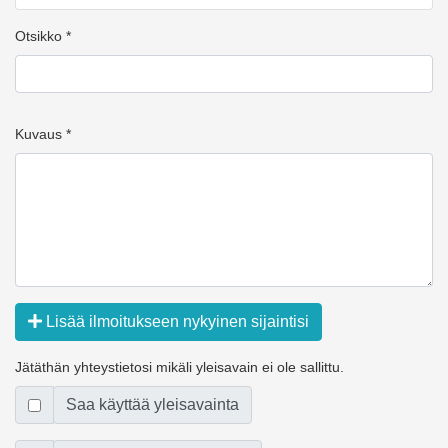
Otsikko *
Kuvaus *
Lisää ilmoitukseen nykyinen sijaintisi
Jätäthän yhteystietosi mikäli yleisavain ei ole sallittu.
Saa käyttää yleisavainta