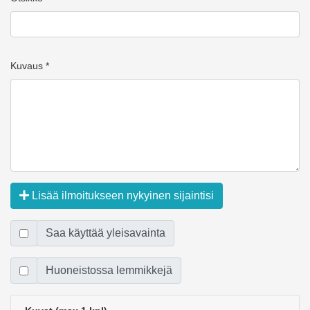
Kuvaus *
Lisää ilmoitukseen nykyinen sijaintisi
Saa käyttää yleisavainta
Huoneistossa lemmikkejä