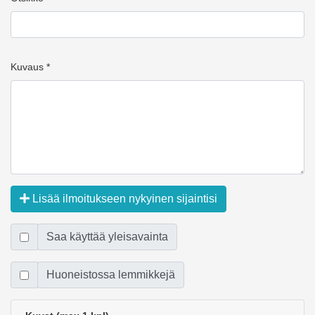
Kuvaus *
Lisää ilmoitukseen nykyinen sijaintisi
Saa käyttää yleisavainta
Huoneistossa lemmikkejä