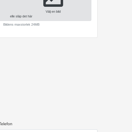
Välj en bild
elle släp det här
Bildens maxstorlek 24MB
Telefon