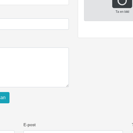
Ta en bild
lan
E-post