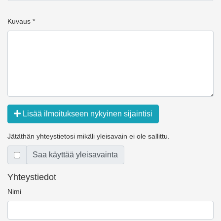
Kuvaus *
Lisää ilmoitukseen nykyinen sijaintisi
Jätäthän yhteystietosi mikäli yleisavain ei ole sallittu.
Saa käyttää yleisavainta
Yhteystiedot
Nimi