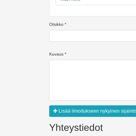
Otsikko *
Kuvaus *
Lisää ilmoitukseen nykyinen sijainti
Yhteystiedot