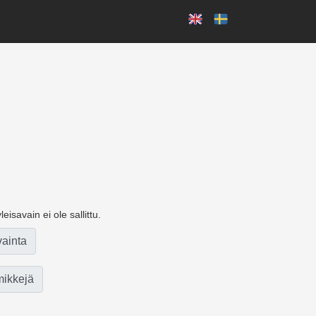
eisavain ei ole sallittu.
vainta
ikkejä