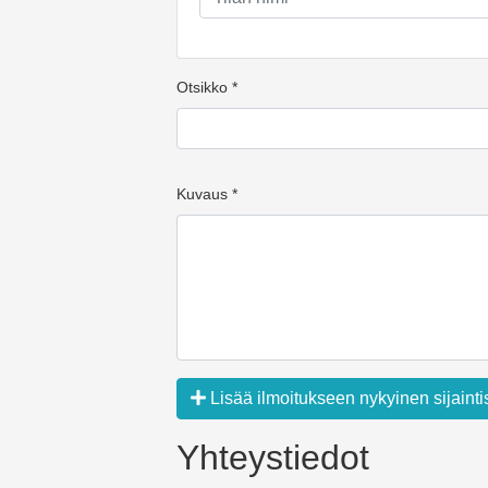
Otsikko *
Kuvaus *
Lisää ilmoitukseen nykyinen sijainti
Yhteystiedot