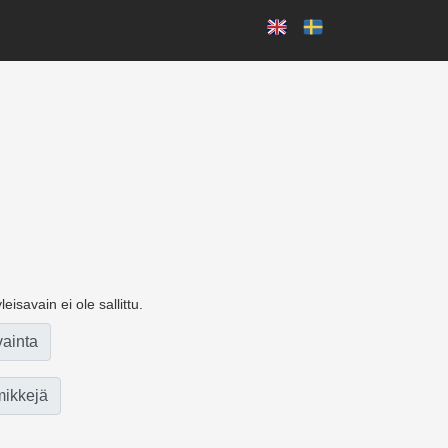
eisavain ei ole sallittu.
vainta
ikkejä